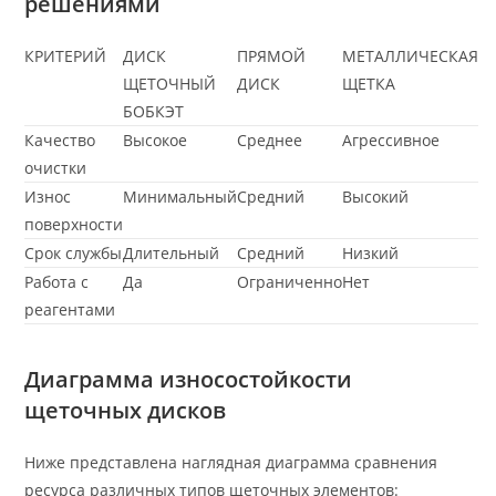
решениями
КРИТЕРИЙ
ДИСК
ПРЯМОЙ
МЕТАЛЛИЧЕСКАЯ
ЩЕТОЧНЫЙ
ДИСК
ЩЕТКА
БОБКЭТ
Качество
Высокое
Среднее
Агрессивное
очистки
Износ
Минимальный
Средний
Высокий
поверхности
Срок службы
Длительный
Средний
Низкий
Работа с
Да
Ограниченно
Нет
реагентами
Диаграмма износостойкости
щеточных дисков
Ниже представлена наглядная диаграмма сравнения
ресурса различных типов щеточных элементов: