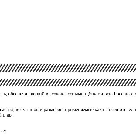
ль, обеспечивающий высококлассными щётками всю Россию и ст
мента, всех типов и размеров, применяемые как на всей отечес
 и др.
сом