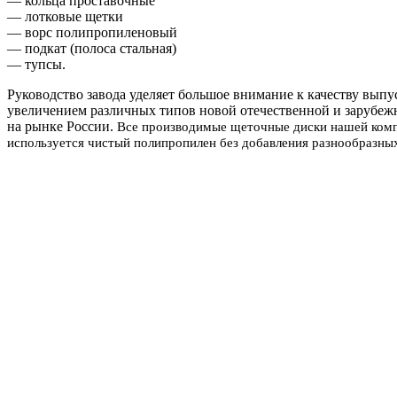
— кольца проставочные
— лотковые щетки
— ворс полипропиленовый
— подкат (полоса стальная)
— тупсы.
Руководство завода уделяет большое внимание к качеству вып
увеличением различных типов новой отечественной и зарубеж
на рынке России.
Все производимые щеточные диски нашей компа
используется чистый полипропилен без добавления разнообразны