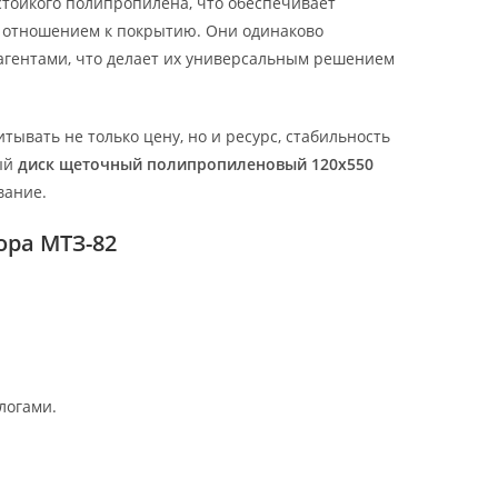
стойкого полипропилена, что обеспечивает
 отношением к покрытию. Они одинаково
еагентами, что делает их универсальным решением
итывать не только цену, но и ресурс, стабильность
ный
диск щеточный полипропиленовый 120х550
вание.
ора МТЗ-82
логами.