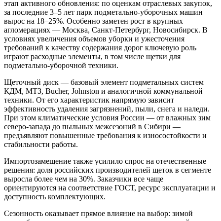
этап активного обновления: по оценкам отраслевых закупок,
за последние 3–5 лет парк подметально-уборочных машин
вырос на 18–25%. Особенно заметен рост в крупных
агломерациях — Москва, Санкт-Петербург, Новосибирск. В
условиях увеличения объемов уборки и ужесточения
требований к качеству содержания дорог ключевую роль
играют расходные элементы, в том числе щетки для
подметально-уборочной техники.
Щеточный диск — базовый элемент подметальных систем
КДМ, МТЗ, Bucher, Johnston и аналогичной коммунальной
техники. От его характеристик напрямую зависит
эффективность удаления загрязнений, пыли, снега и наледи.
При этом климатические условия России — от влажных зим
северо-запада до пыльных межсезоний в Сибири —
предъявляют повышенные требования к износостойкости и
стабильности работы.
Импортозамещение также усилило спрос на отечественные
решения: доля российских производителей щеток в сегменте
выросла более чем на 30%. Заказчики все чаще
ориентируются на соответствие ГОСТ, ресурс эксплуатации и
доступность комплектующих.
Сезонность оказывает прямое влияние на выбор: зимой